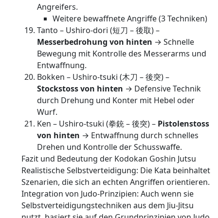
Angreifers.
Weitere bewaffnete Angriffe (3 Techniken)
Tanto – Ushiro-dori (短刀 – 後取) –
Messerbedrohung von hinten
→ Schnelle
Bewegung mit Kontrolle des Messerarms und
Entwaffnung.
Bokken – Ushiro-tsuki (木刀 – 後突) –
Stockstoss von hinten
→ Defensive Technik
durch Drehung und Konter mit Hebel oder
Wurf.
Ken – Ushiro-tsuki (拳銃 – 後突) –
Pistolenstoss
von hinten
→ Entwaffnung durch schnelles
Drehen und Kontrolle der Schusswaffe.
Fazit und Bedeutung der Kodokan Goshin Jutsu
Realistische Selbstverteidigung: Die Kata beinhaltet
Szenarien, die sich an echten Angriffen orientieren.
Integration von Judo-Prinzipien: Auch wenn sie
Selbstverteidigungstechniken aus dem Jiu-Jitsu
nutzt, basiert sie auf den Grundprinzipien von Judo