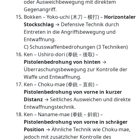
oder Ausweichbewegung mit direktem
Gegenangriff.
Bokken – Yoko-uchi (木刀 – 横打) –
Horizontaler
Stockschlag
→ Defensive Technik durch
Eintreten in die Angriffsbewegung und
Entwaffnung.
C) Schusswaffenbedrohungen (3 Techniken)
Ken – Ushiro-dori (拳銃 – 後取) –
Pistolenbedrohung von hinten
→
Überraschungsbewegung zur Kontrolle der
Waffe und Entwaffnung.
Ken – Choku-mae (拳銃 – 直前) –
Pistolenbedrohung von vorne in kurzer
Distanz
→ Seitliches Ausweichen und direkte
Entwaffnungstechnik.
Ken – Naname-mae (拳銃 – 斜前) –
Pistolenbedrohung von vorne in schräger
Position
→ Ähnliche Technik wie Choku-mae,
jedoch mit zusätzlicher Kontrolle des