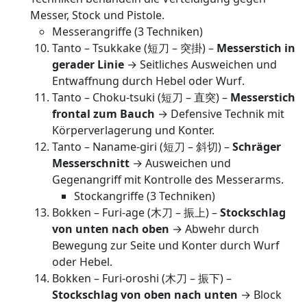
Messer, Stock und Pistole.
Messerangriffe (3 Techniken)
Tanto – Tsukkake (短刀 – 突掛) –
Messerstich in
gerader Linie
→ Seitliches Ausweichen und
Entwaffnung durch Hebel oder Wurf.
Tanto – Choku-tsuki (短刀 – 直突) –
Messerstich
frontal zum Bauch
→ Defensive Technik mit
Körperverlagerung und Konter.
Tanto – Naname-giri (短刀 – 斜切) –
Schräger
Messerschnitt
→ Ausweichen und
Gegenangriff mit Kontrolle des Messerarms.
Stockangriffe (3 Techniken)
Bokken – Furi-age (木刀 – 振上) –
Stockschlag
von unten nach oben
→ Abwehr durch
Bewegung zur Seite und Konter durch Wurf
oder Hebel.
Bokken – Furi-oroshi (木刀 – 振下) –
Stockschlag von oben nach unten
→ Block