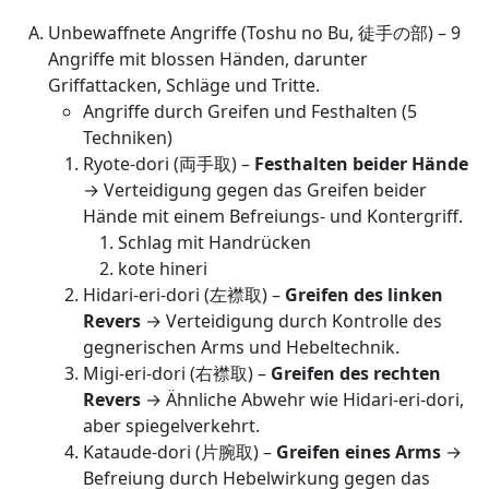
Unbewaffnete Angriffe (Toshu no Bu, 徒手の部) – 9
Angriffe mit blossen Händen, darunter
Griffattacken, Schläge und Tritte.
Angriffe durch Greifen und Festhalten (5
Techniken)
Ryote-dori (両手取) –
Festhalten beider Hände
→ Verteidigung gegen das Greifen beider
Hände mit einem Befreiungs- und Kontergriff.
Schlag mit Handrücken
kote hineri
Hidari-eri-dori (左襟取) –
Greifen des linken
Revers
→ Verteidigung durch Kontrolle des
gegnerischen Arms und Hebeltechnik.
Migi-eri-dori (右襟取) –
Greifen des rechten
Revers
→ Ähnliche Abwehr wie Hidari-eri-dori,
aber spiegelverkehrt.
Kataude-dori (片腕取) –
Greifen eines Arms
→
Befreiung durch Hebelwirkung gegen das