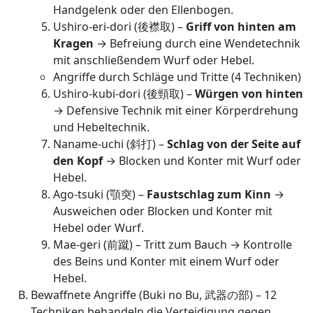
Handgelenk oder den Ellenbogen.
Ushiro-eri-dori (後襟取) –
Griff von hinten am
Kragen
→ Befreiung durch eine Wendetechnik
mit anschließendem Wurf oder Hebel.
Angriffe durch Schläge und Tritte (4 Techniken)
Ushiro-kubi-dori (後頸取) –
Würgen von hinten
→ Defensive Technik mit einer Körperdrehung
und Hebeltechnik.
Naname-uchi (斜打) –
Schlag von der Seite auf
den Kopf
→ Blocken und Konter mit Wurf oder
Hebel.
Ago-tsuki (顎突) –
Faustschlag zum Kinn
→
Ausweichen oder Blocken und Konter mit
Hebel oder Wurf.
Mae-geri (前蹴) – Tritt zum Bauch → Kontrolle
des Beins und Konter mit einem Wurf oder
Hebel.
Bewaffnete Angriffe (Buki no Bu, 武器の部) – 12
Techniken behandeln die Verteidigung gegen