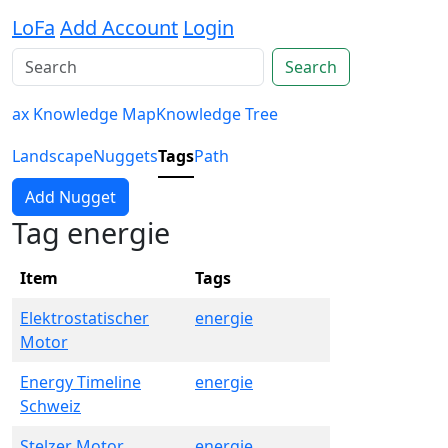
LoFa
Add Account
Login
Search
ax Knowledge Map
Knowledge Tree
Landscape
Nuggets
Tags
Path
Add Nugget
Tag energie
Item
Tags
Elektrostatischer
energie
Motor
Energy Timeline
energie
Schweiz
Stelzer Motor
energie