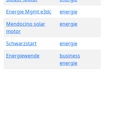
Energie Mgmt e3dc
energie
Mendocino solar
energie
motor
Schwarzstart
energie
Energiewende
business
energie